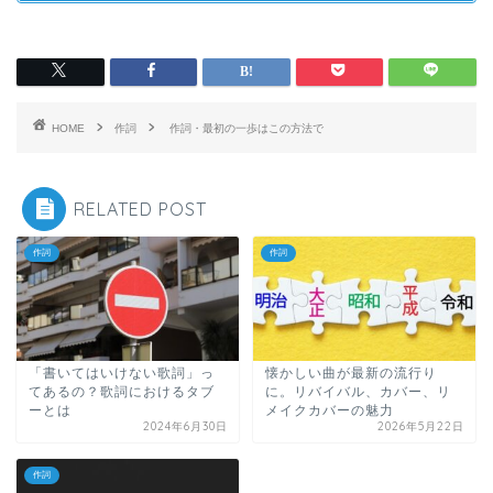
HOME
作詞
作詞・最初の一歩はこの方法で
RELATED POST
作詞
作詞
「書いてはいけない歌詞」っ
懐かしい曲が最新の流行り
てあるの？歌詞におけるタブ
に。リバイバル、カバー、リ
ーとは
メイクカバーの魅力
2024年6月30日
2026年5月22日
作詞