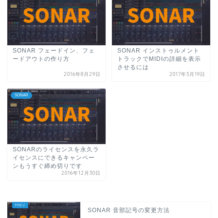
SONAR フェードイン、フェ
SONAR インストゥルメント
ードアウトの作り方
トラックでMIDIの詳細を表示
させるには
2016年8月29日
2017年3月19日
SONAR
SONARのライセンスを永久ラ
イセンスにできるキャンペー
ンもうすぐ締め切りです
2016年12月30日
SONAR 音部記号の変更方法