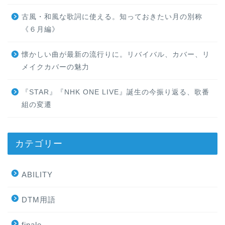
古風・和風な歌詞に使える。知っておきたい月の別称
《６月編》
懐かしい曲が最新の流行りに。リバイバル、カバー、リ
メイクカバーの魅力
『STAR』『NHK ONE LIVE』誕生の今振り返る、歌番
組の変遷
カテゴリー
ABILITY
DTM用語
finale