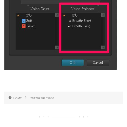
HOME
20170228205640