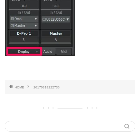
HOME
20170319222730