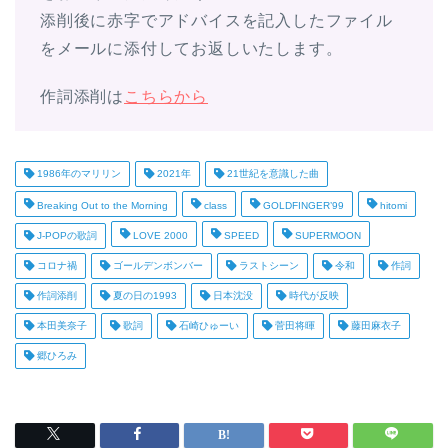
添削後に赤字でアドバイスを記入したファイル
をメールに添付してお返しいたします。
作詞添削は
こちらから
1986年のマリリン
2021年
21世紀を意識した曲
Breaking Out to the Morning
class
GOLDFINGER’99
hitomi
J-POPの歌詞
LOVE 2000
SPEED
SUPERMOON
コロナ禍
ゴールデンボンバー
ラストシーン
令和
作詞
作詞添削
夏の日の1993
日本沈没
時代が反映
本田美奈子
歌詞
石崎ひゅーい
菅田将暉
藤田麻衣子
郷ひろみ