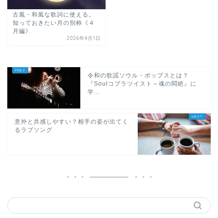
古風・和風な歌詞に使える。
知っておきたい月の別称《４
月編》
2026年4月1日
令和の歌謡ソウル・ポップスとは？
『Soulコブラツイスト～魂の悶絶』に
学...
意外と共感しやすい？相手の姿が出てく
るラブソング