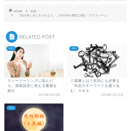
HOME
作詞
「2021年しるしをつけよう」。2021年を歴史に刻む『ラストシーン』
RELATED POST
作詞
作詞
ストーリーソングに悩んだ
三題噺とは？作詞にも必要な
ら。場面設定に使える書籍を
「特定のキーワードを盛り込
紹介
む」スキル
2023年4月19日
2024年1月22日
作詞