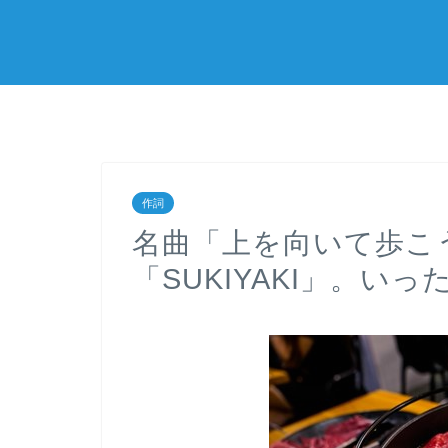
作詞
名曲「上を向いて歩こ
「SUKIYAKI」。い