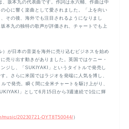
」は、坂本九の代表曲です。作詞は永六輔、作曲は中
々の心に響く楽曲として愛されました。「上を向い
し、その後、海外でも注目されるようになりまし
と坂本九の独特の歌声が評価され、チャートでも上
サル）が日本の音楽を海外に売り込むビジネスを始め
けに売り出す動きがありました。英国ではケニー・
ジし、「SUKIYAKI」というタイトルで発売し
です。さらに米国ではラジオを発端に人気を博し、
タイトルで発売。瞬く間に全米チャートを駆け上がり、
IYAKI」として6月15日から3週連続で1位に輝
ture/music/20230721-OYT8T50044/
）