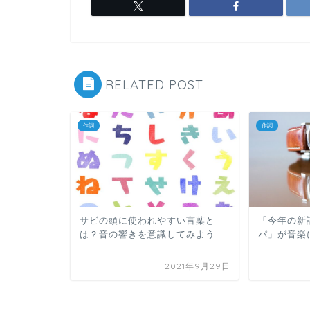
RELATED POST
作詞
作詞
サビの頭に使われやすい言葉と
「今年の新
は？音の響きを意識してみよう
パ」が音楽
2021年9月29日