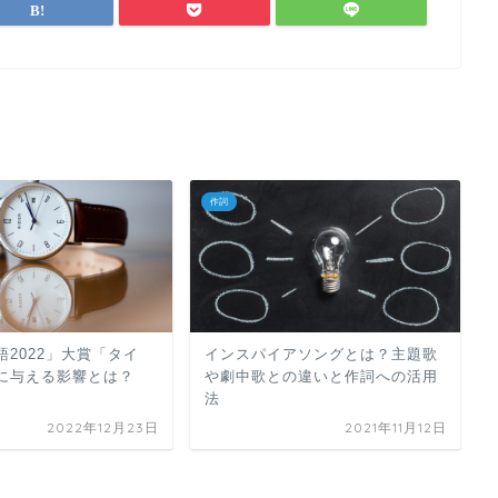
作詞
語2022」大賞「タイ
インスパイアソングとは？主題歌
に与える影響とは？
や劇中歌との違いと作詞への活用
法
2022年12月23日
2021年11月12日