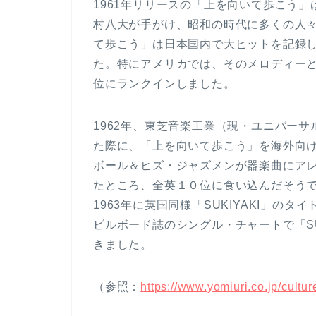
1961年リリースの「上を向いて歩こう
村八大が手がけ、昭和の時代に多くの人
て歩こう」は日本国内で大ヒットを記録
た。特にアメリカでは、そのメロディー
位にランクインしました。
1962年、東芝音楽工業（現・ユニバー
た際に、「上を向いて歩こう」を海外向
ボール＆ヒズ・ジャズメンが器楽曲にアレン
たところ、全英１０位に食い込んだそう
1963年に英国同様「SUKIYAKI」の
ビルボード誌のシングル・チャートで「SUK
きました。
（参照：
https://www.yomiuri.co.jp/cul