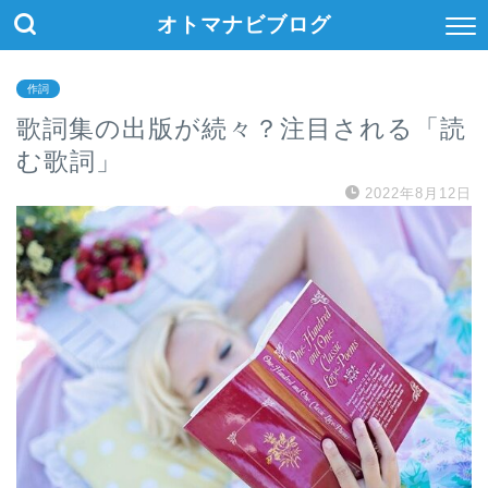
オトマナビブログ
作詞
歌詞集の出版が続々？注目される「読
む歌詞」
2022年8月12日