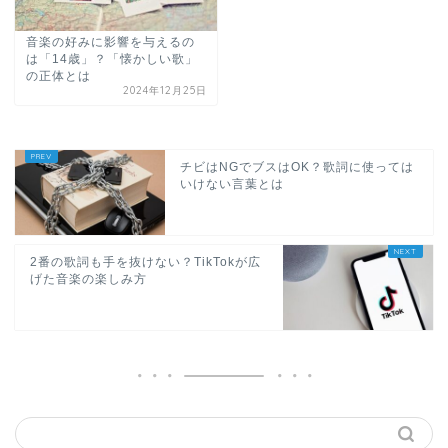
音楽の好みに影響を与えるの
は「14歳」？「懐かしい歌」
の正体とは
2024年12月25日
チビはNGでブスはOK？歌詞に使っては
いけない言葉とは
2番の歌詞も手を抜けない？TikTokが広
げた音楽の楽しみ方