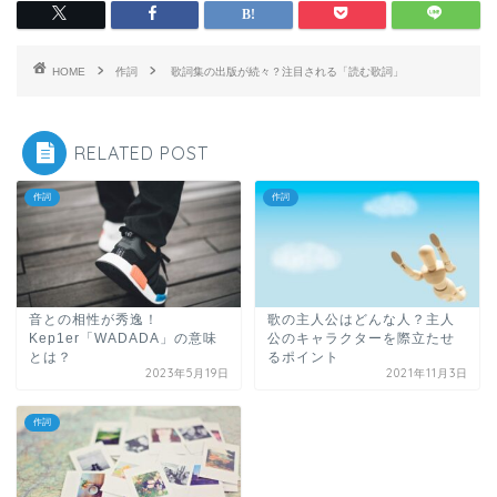
HOME
作詞
歌詞集の出版が続々？注目される「読む歌詞」
RELATED POST
作詞
作詞
音との相性が秀逸！
歌の主人公はどんな人？主人
Kep1er「WADADA」の意味
公のキャラクターを際立たせ
とは？
るポイント
2023年5月19日
2021年11月3日
作詞