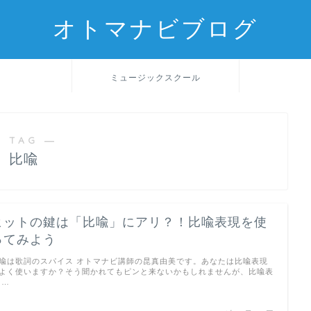
オトマナビブログ
ミュージックスクール
 TAG ―
比喩
ヒットの鍵は「比喩」にアリ？！比喩表現を使
ってみよう
喩は歌詞のスパイス オトマナビ講師の昆真由美です。あなたは比喩表現
よく使いますか？そう聞かれてもピンと来ないかもしれませんが、比喩表
 …