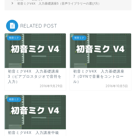
初音ミクV4X 入力基礎講座5（音声ライブラリーの選び方）
RELATED POST
初音ミク
初音ミク
初音ミクV4X 入力基礎講座
初音ミクV4X 入力基礎講座
3（ピアプロスタジオで音符を
7（DYNで音量をコントロー
入力）
ル）
2016年9月29日
2016年10月5日
初音ミク
初音ミクV4X 入力講座中級