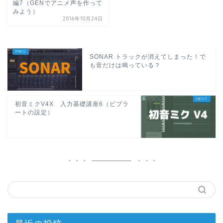
編7（GENでアニメ声を作って
みよう）
2016年10月24日
SONAR トラックが消えてしまった！で
も音だけは鳴っている？
初音ミクV4X 入力基礎講座6（ビブラ
ートの設定）