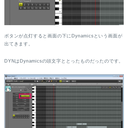
ボタンが点灯すると画面の下にDynamicsという画面が
出てきます。
DYNはDynamicsの頭文字ととったものだったのです。