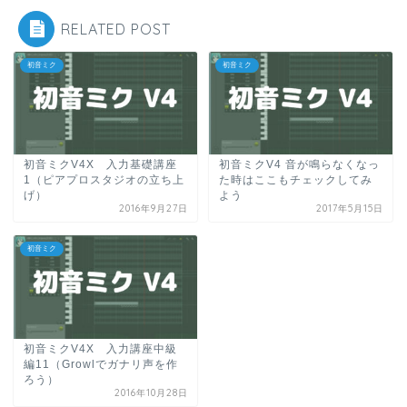
RELATED POST
初音ミク
初音ミク
初音ミクV4X 入力基礎講座
初音ミクV4 音が鳴らなくなっ
1（ピアプロスタジオの立ち上
た時はここもチェックしてみ
げ）
よう
2016年9月27日
2017年5月15日
初音ミク
初音ミクV4X 入力講座中級
編11（Growlでガナリ声を作
ろう）
2016年10月28日