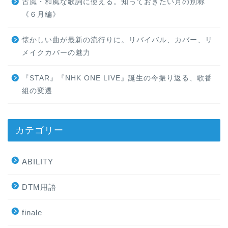
古風・和風な歌詞に使える。知っておきたい月の別称
《６月編》
懐かしい曲が最新の流行りに。リバイバル、カバー、リ
メイクカバーの魅力
『STAR』『NHK ONE LIVE』誕生の今振り返る、歌番
組の変遷
カテゴリー
ABILITY
DTM用語
finale